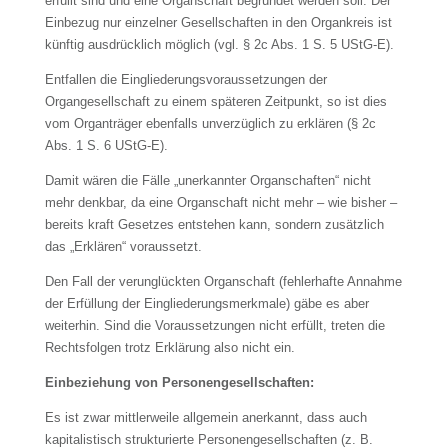
erfüllt sind und eine Organschaft begründet werden soll. Der
Einbezug nur einzelner Gesellschaften in den Organkreis ist
künftig ausdrücklich möglich (vgl. § 2c Abs. 1 S. 5 UStG-E).
Entfallen die Eingliederungsvoraussetzungen der
Organgesellschaft zu einem späteren Zeitpunkt, so ist dies
vom Organträger ebenfalls unverzüglich zu erklären (§ 2c
Abs. 1 S. 6 UStG-E).
Damit wären die Fälle „unerkannter Organschaften“ nicht
mehr denkbar, da eine Organschaft nicht mehr – wie bisher –
bereits kraft Gesetzes entstehen kann, sondern zusätzlich
das „Erklären“ voraussetzt.
Den Fall der verunglückten Organschaft (fehlerhafte Annahme
der Erfüllung der Eingliederungsmerkmale) gäbe es aber
weiterhin. Sind die Voraussetzungen nicht erfüllt, treten die
Rechtsfolgen trotz Erklärung also nicht ein.
Einbeziehung von Personengesellschaften:
Es ist zwar mittlerweile allgemein anerkannt, dass auch
kapitalistisch strukturierte Personengesellschaften (z. B.