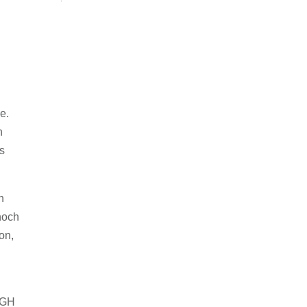
e.
n
bs
n
noch
on,
EuGH