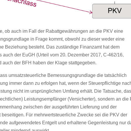
rage, ob auch im Fall der Rabattgewährungen an die PKV eine
ngsgrundlage in Frage kommt, obwohl zu dieser weder eine
iche Beziehung besteht. Das zuständige Finanzamt hat dem
ls auch der EuGH (Urteil vom 20. Dezember 2017, C-462/16,
d auch der BFH haben der Klage stattgegeben.
 dass umsatzsteuerliche Bemessungsgrundlage die tatsächlich
rung immer dann zu erfolgen hat, wenn der Steuerpflichtige nac
tung nicht im ursprünglichen Umfang erhält. Die Tatsache, da
lrechtlichen) Leistungsempfänger (Versicherter), sondern an di
sammenhang zwischen der ausgeführten Lieferung und der
t beseitigen. Für mehrwertsteuerliche Zwecke sei die PKV der
nde aufgewendetes Entgelt und erhaltene Gegenleistung nur 
teller mindernd auswirkt.