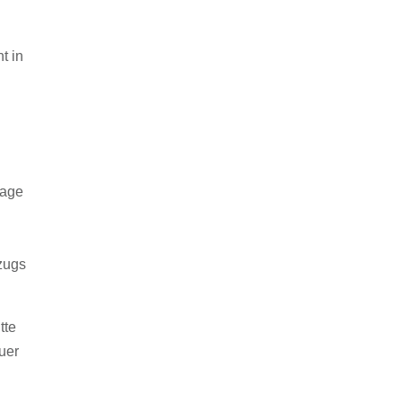
t in
rage
zugs
tte
uer