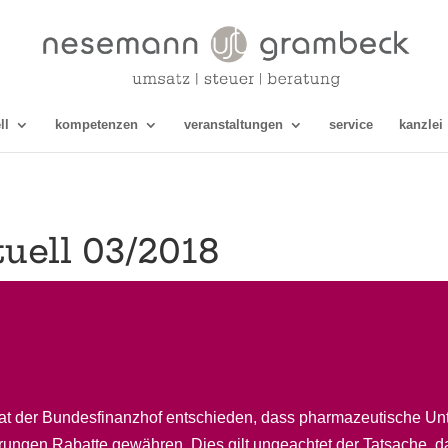
ll
kompetenzen
veranstaltungen
service
kanzlei
uell 03/2018
) hat der Bundesfinanzhof entschieden, dass pharmazeutische 
rungen Rabatte gewähren. Dies gilt ungeachtet der Tatsache, 