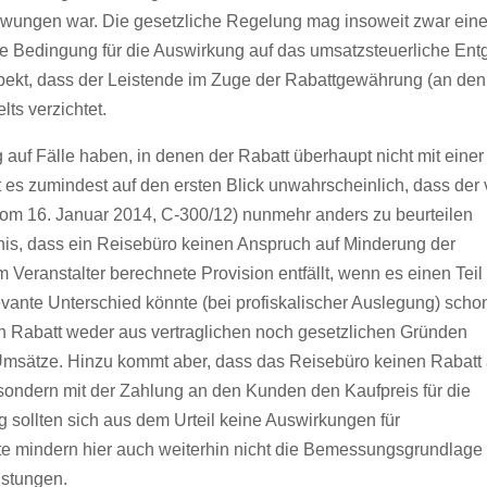
zwungen war. Die gesetzliche Regelung mag insoweit zwar ein
ge Bedingung für die Auswirkung auf das umsatzsteuerliche Entg
Aspekt, dass der Leistende im Zuge der Rabattgewährung (an den
lts verzichtet.
auf Fälle haben, in denen der Rabatt überhaupt nicht mit einer
ist es zumindest auf den ersten Blick unwahrscheinlich, dass der
vom 16. Januar 2014, C-300/12) nunmehr anders zu beurteilen
s, dass ein Reisebüro keinen Anspruch auf Minderung der
 Veranstalter berechnete Provision entfällt, wenn es einen Teil
evante Unterschied könnte (bei profiskalischer Auslegung) scho
n Rabatt weder aus vertraglichen noch gesetzlichen Gründen
 Umsätze. Hinzu kommt aber, dass das Reisebüro keinen Rabatt 
 sondern mit der Zahlung an den Kunden den Kaufpreis für die
g sollten sich aus dem Urteil keine Auswirkungen für
te mindern hier auch weiterhin nicht die Bemessungsgrundlage
istungen.