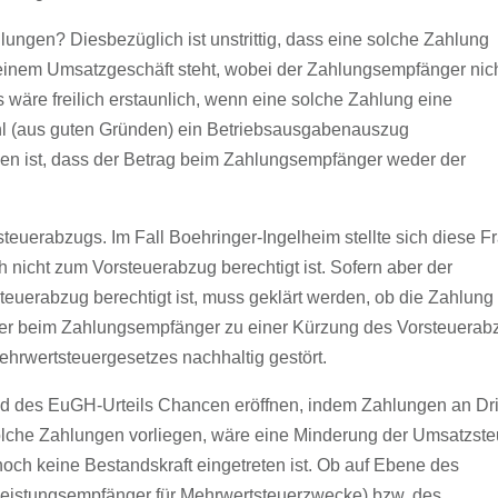
lungen? Diesbezüglich ist unstrittig, dass eine solche Zahlung
einem Umsatzgeschäft steht, wobei der Zahlungsempfänger nich
wäre freilich erstaunlich, wenn eine solche Zahlung eine
hl (aus guten Gründen) ein Betriebsausgabenauszug
n ist, dass der Betrag beim Zahlungsempfänger weder der
teuerabzugs. Im Fall Boehringer-Ingelheim stellte sich diese F
h nicht zum Vorsteuerabzug berechtigt ist. Sofern aber der
euerabzug berechtigt ist, muss geklärt werden, ob die Zahlung
er beim Zahlungsempfänger zu einer Kürzung des Vorsteuerab
Mehrwertsteuergesetzes nachhaltig gestört.
nd des EuGH-Urteils Chancen eröffnen, indem Zahlungen an Dri
olche Zahlungen vorliegen, wäre eine Minderung der Umsatzste
och keine Bestandskraft eingetreten ist. Ob auf Ebene des
eistungsempfänger für Mehrwertsteuerzwecke) bzw. des