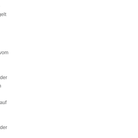
e
elt
 vom
 der
n
auf
 der